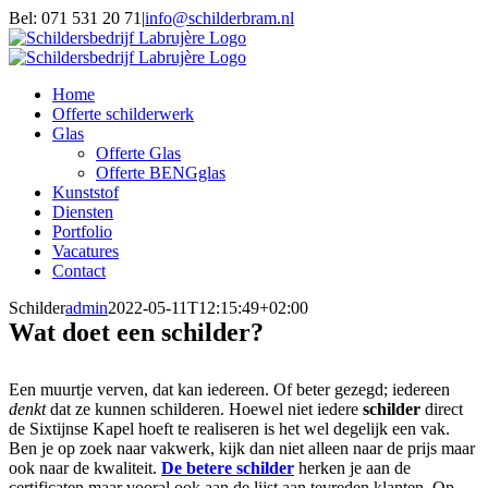
Skip
Bel: 071 531 20 71
|
info@schilderbram.nl
to
facebook
twitter
youtube
E-
content
mail
Home
Offerte schilderwerk
Glas
Offerte Glas
Offerte BENGglas
Kunststof
Diensten
Portfolio
Vacatures
Contact
Schilder
admin
2022-05-11T12:15:49+02:00
Wat doet een schilder?
Een muurtje verven, dat kan iedereen. Of beter gezegd; iedereen
denkt
dat ze kunnen schilderen. Hoewel niet iedere
schilder
direct
de Sixtijnse Kapel hoeft te realiseren is het wel degelijk een vak.
Ben je op zoek naar vakwerk, kijk dan niet alleen naar de prijs maar
ook naar de kwaliteit.
De betere schilder
herken je aan de
certificaten maar vooral ook aan de lijst aan tevreden klanten. Op