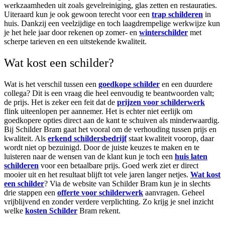
werkzaamheden uit zoals gevelreiniging, glas zetten en restauraties.
Uiteraard kun je ook gewoon terecht voor een
trap schilderen
in
huis. Dankzij een veelzijdige en toch laagdrempelige werkwijze kun
je het hele jaar door rekenen op zomer- en
winterschilder
met
scherpe tarieven en een uitstekende kwaliteit.
Wat kost een schilder?
Wat is het verschil tussen een
goedkope schilder
en een duurdere
collega? Dit is een vraag die heel eenvoudig te beantwoorden valt;
de prijs. Het is zeker een feit dat de
prijzen voor schilderwerk
flink uiteenlopen per aannemer. Het is echter niet eerlijk om
goedkopere opties direct aan de kant te schuiven als minderwaardig.
Bij Schilder Bram gaat het vooral om de verhouding tussen prijs en
kwaliteit. Als
erkend schildersbedrijf
staat kwaliteit voorop, daar
wordt niet op bezuinigd. Door de juiste keuzes te maken en te
luisteren naar de wensen van de klant kun je toch een
huis laten
schilderen
voor een betaalbare prijs. Goed werk ziet er direct
mooier uit en het resultaat blijft tot vele jaren langer netjes.
Wat kost
een schilder
? Via de website van Schilder Bram kun je in slechts
drie stappen een
offerte voor schilderwerk
aanvragen. Geheel
vrijblijvend en zonder verdere verplichting. Zo krijg je snel inzicht
welke
kosten Schilder
Bram rekent.