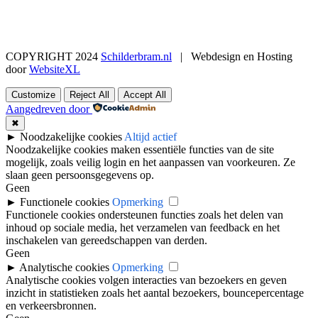
COPYRIGHT 2024
Schilderbram.nl
| Webdesign en Hosting
door
WebsiteXL
facebook
twitter
youtube
E-
mail
Customize
Reject All
Accept All
Aangedreven door
✖
►
Noodzakelijke cookies
Altijd actief
Noodzakelijke cookies maken essentiële functies van de site
mogelijk, zoals veilig login en het aanpassen van voorkeuren. Ze
slaan geen persoonsgegevens op.
Geen
►
Functionele cookies
Opmerking
Functionele cookies ondersteunen functies zoals het delen van
inhoud op sociale media, het verzamelen van feedback en het
inschakelen van gereedschappen van derden.
Geen
►
Analytische cookies
Opmerking
Analytische cookies volgen interacties van bezoekers en geven
inzicht in statistieken zoals het aantal bezoekers, bouncepercentage
en verkeersbronnen.